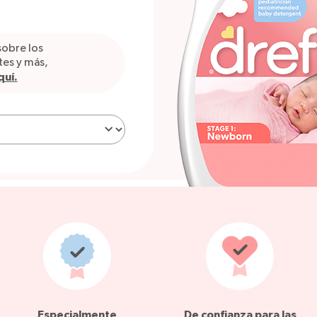
sobre los
tes y más,
quí.
Especialmente
De confianza para las