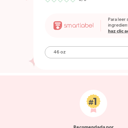
Para leer 
ingredien
haz clic a
Recomendada por