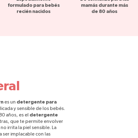
formulado para bebés
mamás durante más
recién nacidos
de 80 años
eral
rn
detergente para
es un
icada y sensible de los bebés.
detergente
80 años, es el
as, que te permite envolver
o irrita la piel sensible. La
a ser implacable con las