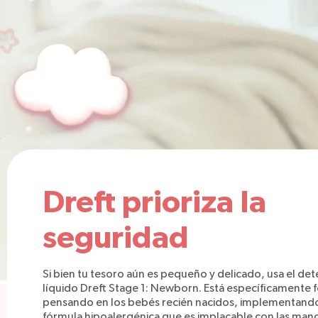
Dreft prioriza la
seguridad
Si bien tu tesoro aún es pequeño y delicado, usa el de
líquido Dreft Stage 1: Newborn. Está específicamente
pensando en los bebés recién nacidos, implementand
fórmula hipoalergénica que es implacable con las man