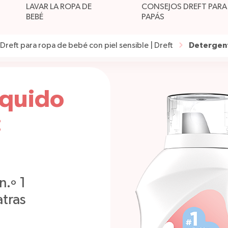
LAVAR LA ROPA DE
CONSEJOS DREFT PARA
BEBÉ
PAPÁS
Detergent
reft para ropa de bebé con piel sensible | Dreft
íquido
:
n.º 1
tras