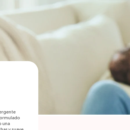
tergente
 formulado
o una
chas y suave