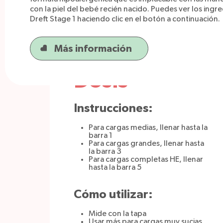
con la piel del bebé recién nacido. Puedes ver los ingr
Dreft Stage 1 haciendo clic en el botón a continuación.
Más información
Dosis
Instrucciones:
Para cargas medias, llenar hasta la
barra 1
Para cargas grandes, llenar hasta
la barra 3
Para cargas completas HE, llenar
hasta la barra 5
Cómo utilizar:
Mide con la tapa
Usar más para cargas muy sucias