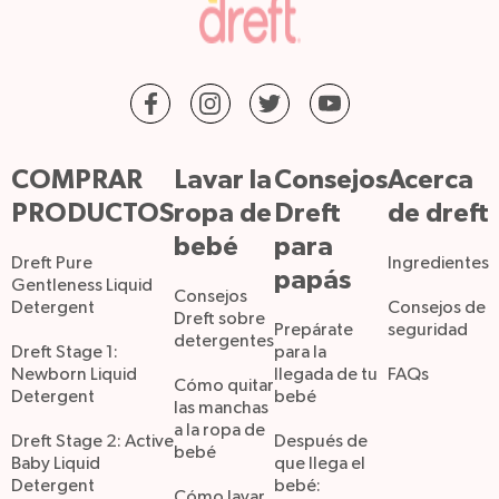
COMPRAR
Lavar la
Consejos
Acerca
PRODUCTOS
ropa de
Dreft
de dreft
bebé
para
Dreft Pure
Ingredientes
papás
Gentleness Liquid
Consejos
Detergent
Consejos de
Dreft sobre
Prepárate
seguridad
detergentes
Dreft Stage 1:
para la
Newborn Liquid
llegada de tu
FAQs
Cómo quitar
Detergent
bebé
las manchas
a la ropa de
Dreft Stage 2: Active
Después de
bebé
Baby Liquid
que llega el
Detergent
bebé:
Cómo lavar