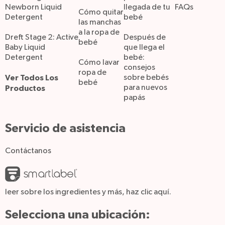
Newborn Liquid
llegada de tu
FAQs
Cómo quitar
Detergent
bebé
las manchas
a la ropa de
Dreft Stage 2: Active
Después de
bebé
Baby Liquid
que llega el
Detergent
bebé:
Cómo lavar
consejos
ropa de
Ver Todos Los
sobre bebés
bebé
para nuevos
Productos
papás
Servicio de asistencia
Contáctanos
leer sobre los ingredientes y más, haz clic aquí.
Selecciona una ubicación: